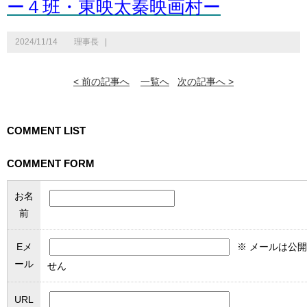
ー４班・東映太秦映画村ー
2024/11/14
理事長
|
< 前の記事へ
一覧へ
次の記事へ >
COMMENT LIST
COMMENT FORM
お名
前
Eメ
※ メールは公
ール
せん
URL