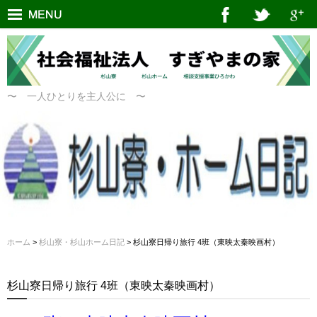
〜 一人ひとりを主人公に 〜
ホーム
>
杉山寮・杉山ホーム日記
> 杉山寮日帰り旅行 4班（東映太秦映画村）
杉山寮日帰り旅行 4班（東映太秦映画村）