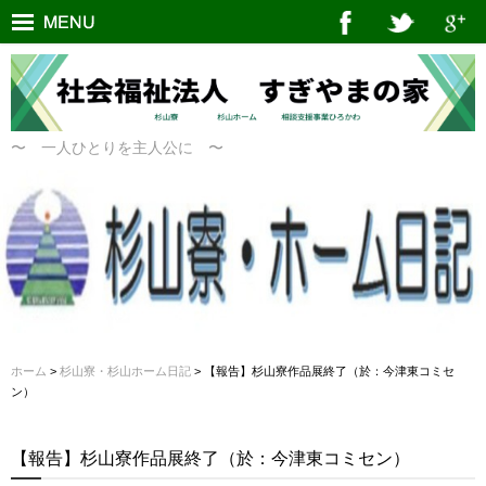
〜 一人ひとりを主人公に 〜
ホーム
>
杉山寮・杉山ホーム日記
> 【報告】杉山寮作品展終了（於：今津東コミセ
ン）
【報告】杉山寮作品展終了（於：今津東コミセン）