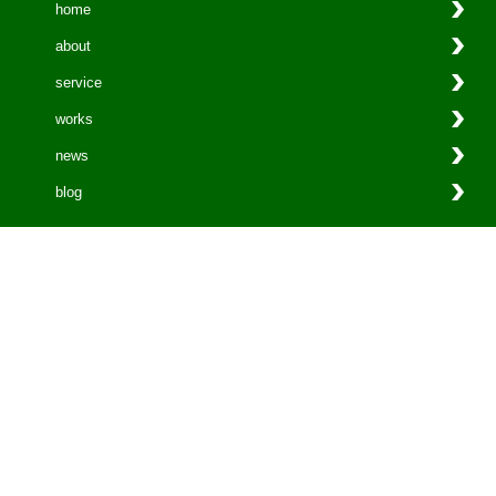
home
about
service
works
news
blog